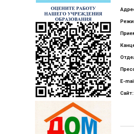
Адре
Режи
Прие
Канц
Отде
Прес
E-mai
Сайт