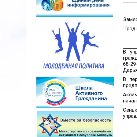
Замес
Грод
В уп
гражд
68-29
Дарья
В пе
предп
Акса
начал
Сеньк
управ