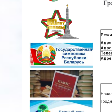
Режи
Адре
Адре
Теле
Адре
Начал
Гродн