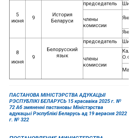
председатель
Шишко
5
История
9
Янюк Е
члены
июня
Беларуси
комиссии
Янюк 
председатель
Шишко
Белорусский
Калин
8
язык
9
О.Ф.
члены
июня
комиссии
Марче
ПАСТАНОВА МІНІСТЭРСТВА АДУКАЦЫІ
РЭСПУБЛІКІ БЕЛАРУСЬ 15 красавіка 2025 г. №
72 Аб змяненні пастановы Міністэрства
адукацыі Рэспублікі Беларусь ад 19 верасня 2022
г. № 322