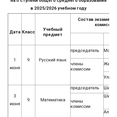
на II ступени общего среднего образования
в 2025/2026 учебном году
Состав экзамена
комиссии
Учебный
Дата
Класс
предмет
председатель
Морози
1
9
Русский язык
члены
Желез
июня
комиссии
Улида 
председатель
Шишко
3
Шишко
9
Математика
члены
июня
комиссии
Алешк