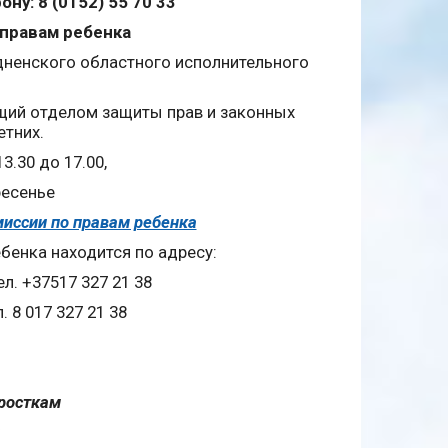
ну: 8 (0152) 55 70 33
правам ребенка
дненского областного исполнительного
щий отделом защиты прав и законных
етних.
13.30 до 17.00,
ресенье
иссии по правам ребенка
бенка находится по адресу:
тел. +37517 327 21 38
 8 017 327 21 38
росткам