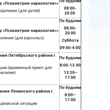
По будням
р «Психиатрия-наркология»»
08:00-
деление (для детей)
20:00
По будням
08:00-
р «Психиатрия-наркология»»
20:00
еление (для взрослых)
Суббота
09:00-4:00
ния Октябрьского района г.
По будням
8
:
00
-
13.00
ации (временный приют для
насилия)
13
:
30
–
17
:
00
По будням
ения Ленинского района г.
8:00–
17:00
кризисной ситуации