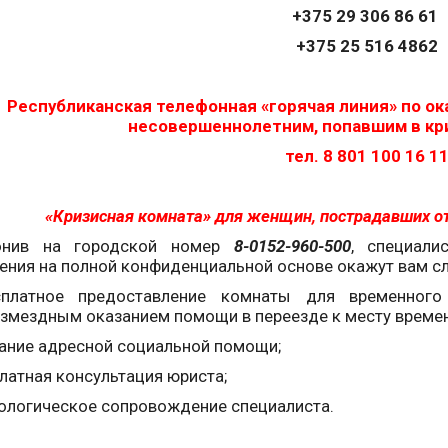
+375 29 306 86 61
+375 25 516 4862
Республиканская телефонная
«
горячая линия
»
по о
несовершеннолетним, попавшим в к
тел. 8 801 100 16 1
«Кризисная комната» для женщин, пострадавших от 
онив на городской номер
8-0152-960-500
, специали
ения на полной конфиденциальной основе окажут вам 
сплатное предоставление комнаты для временног
змездным оказанием помощи в переезде к месту време
зание адресной социальной помощи;
платная консультация юриста;
хологическое сопровождение специалиста.