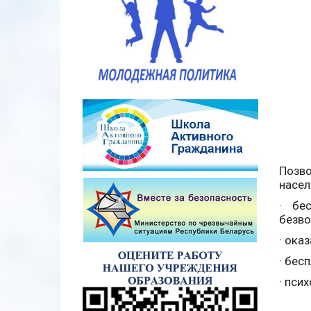
Позв
насел
· бе
безво
· ока
· бес
· пси