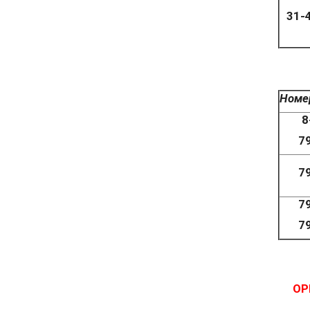
31-
Номе
8
7
7
7
7
ОР