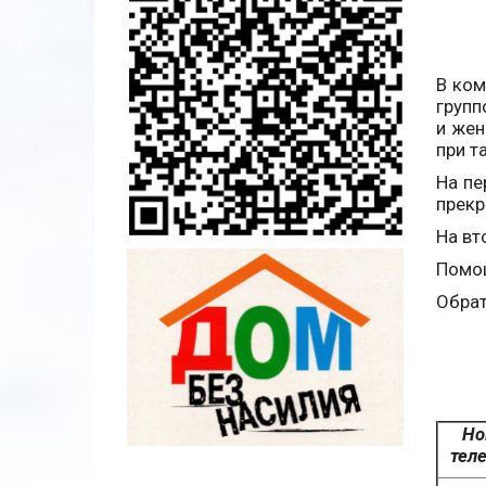
В ком
групп
и жен
при т
На пе
прекр
На вт
Помощ
Обрат
Но
тел