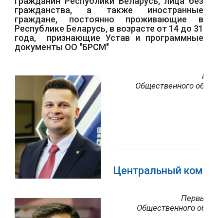
гражданин Республики Беларусь, лица без
гражданства, а также иностранные
граждане, постоянно проживающие в
Республике Беларусь, в возрасте от 14 до 31
года, признающие Устав и программные
документы ОО "БРСМ"
Пер
Общественного объед
Центральный комите
Первый с
Общественного объед